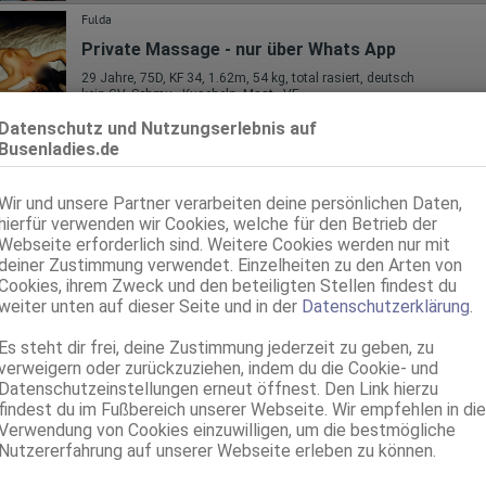
Fulda
Private Massage - nur über Whats App
29 Jahre, 75D, KF 34, 1.62m, 54 kg, total rasiert, deutsch
kein GV, Schmu., Kuscheln, Mast., VE
Datenschutz und Nutzungserlebnis auf
Fulda
VI
Busenladies.de
1.8km, Leipziger Str. 72
TS Alexa kolumbianisch
Wir und unsere Partner verarbeiten deine persönlichen Daten,
TS, 25 Jahre, 85E(DD), KF 38/40, 1.64m, total rasiert, Latina
hierfür verwenden wir Cookies, welche für den Betrieb der
69, Franz b. Ihr, BV, Schmu., Kuscheln, Körperküs., DSa, DSp
Webseite erforderlich sind. Weitere Cookies werden nur mit
deiner Zustimmung verwendet. Einzelheiten zu den Arten von
Fulda
Cookies, ihrem Zweck und den beteiligten Stellen findest du
2.5km, Frankfurter Str. 134
weiter unten auf dieser Seite und in der
Datenschutzerklärung
.
MI-LINDA
Es steht dir frei, deine Zustimmung jederzeit zu geben, zu
36 Jahre, 85D, KF 38, 1.69m, behaart, asiatisch
kein GV, Schmu., Kuscheln
verweigern oder zurückzuziehen, indem du die Cookie- und
Datenschutzeinstellungen erneut öffnest. Den Link hierzu
Fulda
findest du im Fußbereich unserer Webseite. Wir empfehlen in die
VI
2.9km, Hohenlohestr. 59a
Verwendung von Cookies einzuwilligen, um die bestmögliche
Nutzererfahrung auf unserer Webseite erleben zu können.
Mellisa - Spezialistin Squ*rting+ZK+AV
39 Jahre, 80D, KF 36/38, 1.67m, total rasiert, Latina