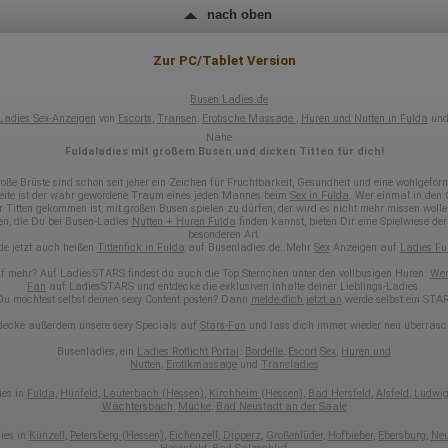
Google gegebenenfalls auch an Dritte übertragen, sofern dies gesetzlich
nach oben
vorgeschrieben wird oder, soweit Dritte diese Daten im Auftrag von
Google verarbeiten. Die IP-Adresse der Nutzer wird von Google innerhalb
von Mitgliedstaaten der Europäischen Union oder in anderen
Zur PC/Tablet Version
Vertragsstaaten des Abkommens über den Europäischen
Wirtschaftsraum gekürzt, dies bedeutet, dass alle Daten anonym
erhoben werden. Nur in Ausnahmefällen wird die volle IP-Adresse an
Busen Ladies.de
einen Server von Google in den USA übertragen und dort gekürzt. Die von
Ladies Sex-Anzeigen
von
Escorts
,
Transen
,
Erotische Massage
,
Huren und Nutten in Fulda
und 
dem Browser des Nutzers übermittelte IP-Adresse wird nicht mit andere
Nähe
Daten von Google zusammengeführt.
Fuldaladies mit großem Busen und dicken Titten für dich!
Erhobene Informationen zum Besucherverhalten sind folgende:
oße Brüste sind schon seit jeher ein Zeichen für Fruchtbarkeit, Gesundheit und eine wohlgefor
ite ist der wahr gewordene Traum eines jeden Mannes beim
Sex in Fulda
. Wer einmal in den
Herkunft (Land und Stadt)
r Titten gekommen ist, mit großen Busen spielen zu dürfen, der wird es nicht mehr missen wolle
Sprache
, die Du bei Busen-Ladies
Nutten + Huren Fulda
finden kannst, bieten Dir eine Spielwiese de
besonderen Art.
Betriebssystem
de jetzt auch heißen
Tittenfick in Fulda
auf Busenladies.de. Mehr
Sex
Anzeigen auf
Ladies Fu
Gerät (PC, Tablet-PC oder Smartphone)
Browser und alle verwendeten Add-ons
f mehr? Auf LadiesSTARS findest du auch die Top Sternchen unter den vollbusigen Huren.
Wer
Auflösung des Computers
Fan
auf LadiesSTARS und entdecke die exklusiven Inhalte deiner Lieblings-Ladies.
Du möchtest selbst deinen sexy Content posten? Dann
melde dich jetzt an
werde selbst ein STAR
Besucherquelle (Facebook, Suchmaschine oder verweisende
Webseite)
decke außerdem unsere sexy Specials auf
Stars-Fun
und lass dich immer wieder neu überrasc
Welche Dateien wurden heruntergeladen?
Welche Videos angeschaut?
Busenladies, ein
Ladies Rotlicht Portal
:
Bordelle
,
Escort
Sex
,
Huren und
Nutten
,
Erotikmassage
und
Transladies
Wurden Werbebanner angeklickt?
Wohin ging der Besucher? Klickte er auf weitere Seiten des Portals
ies in
Fulda
,
Hünfeld
,
Lauterbach (Hessen)
,
Kirchheim (Hessen)
,
Bad Hersfeld
,
Alsfeld
,
Ludwi
oder hat er sie komplett verlassen?
Wächtersbach
,
Mücke
,
Bad Neustadt an der Saale
Wie lange blieb der Besucher?
ies in
Künzell
,
Petersberg (Hessen)
,
Eichenzell
,
Dipperz
,
Großenlüder
,
Hofbieber
,
Ebersburg
,
Neu
Ort der Verarbeitung: