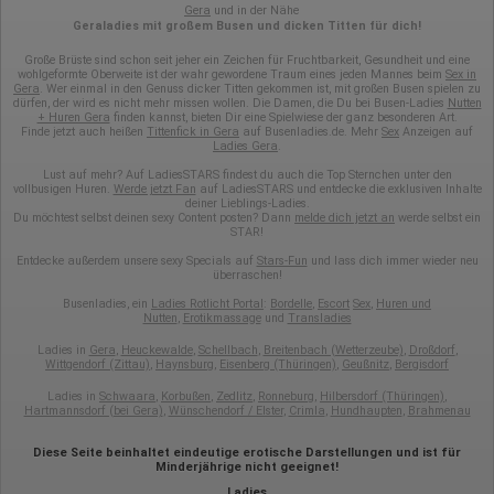
Gera
und in der Nähe
Sprache
Geraladies mit großem Busen und dicken Titten für dich!
Betriebssystem
Gerät (PC, Tablet-PC oder Smartphone)
Große Brüste sind schon seit jeher ein Zeichen für Fruchtbarkeit, Gesundheit und eine
Browser und alle verwendeten Add-ons
wohlgeformte Oberweite ist der wahr gewordene Traum eines jeden Mannes beim
Sex in
Auflösung des Computers
Gera
. Wer einmal in den Genuss dicker Titten gekommen ist, mit großen Busen spielen zu
dürfen, der wird es nicht mehr missen wollen. Die Damen, die Du bei Busen-Ladies
Nutten
Besucherquelle (Facebook, Suchmaschine oder
+ Huren Gera
finden kannst, bieten Dir eine Spielwiese der ganz besonderen Art.
verweisende Webseite)
Finde jetzt auch heißen
Tittenfick in Gera
auf Busenladies.de. Mehr
Sex
Anzeigen auf
Welche Dateien wurden heruntergeladen?
Ladies Gera
.
Welche Videos angeschaut?
Wurden Werbebanner angeklickt?
Lust auf mehr? Auf LadiesSTARS findest du auch die Top Sternchen unter den
vollbusigen Huren.
Werde jetzt Fan
auf LadiesSTARS und entdecke die exklusiven Inhalte
Wohin ging der Besucher? Klickte er auf weitere Seiten des
deiner Lieblings-Ladies.
Portals oder hat er sie komplett verlassen?
Du möchtest selbst deinen sexy Content posten? Dann
melde dich jetzt an
werde selbst ein
Wie lange blieb der Besucher?
STAR!
Ort der Verarbeitung:
Entdecke außerdem unsere sexy Specials auf
Stars-Fun
und lass dich immer wieder neu
überraschen!
Europäische Union & USA
Busenladies, ein
Ladies Rotlicht Portal
:
Bordelle
,
Escort
Sex
,
Huren und
Hotjar
Nutten
,
Erotikmassage
und
Transladies
Wir nutzen Hotjar als Webanalysedient. Es wird verwendet, um
Ladies in
Gera
,
Heuckewalde
,
Schellbach
,
Breitenbach (Wetterzeube)
,
Droßdorf
,
Daten über das Benutzerverhalten zu sammeln. Hotjar kann
Wittgendorf (Zittau)
,
Haynsburg
,
Eisenberg (Thüringen)
,
Geußnitz
,
Bergisdorf
auch im Rahmen von Umfragen und Feedbackfunktionen, die
Ladies in
Schwaara
,
Korbußen
,
Zedlitz
,
Ronneburg
,
Hilbersdorf (Thüringen)
,
auf unserer Website eingebunden sind, von Ihnen bereitgestellte
Hartmannsdorf (bei Gera)
,
Wünschendorf / Elster
,
Crimla
,
Hundhaupten
,
Brahmenau
Informationen verarbeiten.
Herausgeber:
Diese Seite beinhaltet eindeutige erotische Darstellungen und ist für
Minderjährige nicht geeignet!
Hotjar Limited, Malta
Ladies