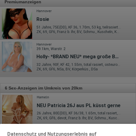
Premiumanzeigen
Hannover
Rosie
51 Jahre, 75E(DD), KF 36, 1.70m, 53 kg, teilrasiert, osteuropäisch
ZK, 69, GF6, Franz b. Ihr, BV, Schmu., Kuscheln, Körperküs.
Hannover
39.1km, Warstr. 2
Holly- *BRAND NEU* mega große Busen/natur - GANZ NEU*
32 Jahre, 90F, KF 42, 1.55m, total rasiert, osteuropäisch
ZK, 69, GF6, NSa, BV, Körperküs., DSa
6 Sex-Anzeigen im Umkreis von 20km
Hameln
NEU Patricia 26J aus PL küsst gerne
26 Jahre, 80E(DD), KF 36/38, 1.65m, total rasiert, osteuropäisch
ZK, 69, GF6, devot, Franz b. Ihr, BV, Schmu., Kuscheln
Hameln
Datenschutz und Nutzungserlebnis auf