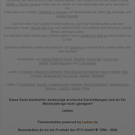
zu dürfen, der wird es nicht mehr missen wollen. Die Damen, die Du bei Busen-Ladies
Google innerhalb von Mitgliedstaaten der Europäischen Union
Nutten + Huren Hameln
finden kannst, bieten Dir eine Spielwiese der ganz besonderen
oder in anderen Vertragsstaaten des Abkommens über den
Art.
Finde jetzt auch heißen
Tittenfick in Hameln
auf Busenladies.de. Mehr
Sex
Anzeigen auf
Europäischen Wirtschaftsraum gekürzt, dies bedeutet, dass alle
Ladies Hameln
.
Daten anonym erhoben werden. Nur in Ausnahmefällen wird die
volle IP-Adresse an einen Server von Google in den USA
Lust auf mehr? Auf LadiesSTARS findest du auch die Top Sternchen unter den
übertragen und dort gekürzt. Die von dem Browser des Nutzers
vollbusigen Huren.
Werde jetzt Fan
auf LadiesSTARS und entdecke die exklusiven Inhalte
übermittelte IP-Adresse wird nicht mit anderen Daten von Google
deiner Lieblings-Ladies.
Du möchtest selbst deinen sexy Content posten? Dann
melde dich jetzt an
werde selbst ein
zusammengeführt.
STAR!
Erhobene Informationen zum Besucherverhalten sind folgende:
Entdecke außerdem unsere sexy Specials auf
Stars-Fun
und lass dich immer wieder neu
überraschen!
Herkunft (Land und Stadt)
Busenladies, ein
Ladies Rotlicht Portal
:
Bordelle
,
Escort
Sex
,
Huren und
Sprache
Nutten
,
Erotikmassage
und
Transladies
Betriebssystem
Gerät (PC, Tablet-PC oder Smartphone)
Ladies in
Hameln
,
Hessisch Oldendorf
,
Bad Münder am Deister
,
Heyen
,
Hehlen
,
Bad
Browser und alle verwendeten Add-ons
Pyrmont
,
Bodenwerder
,
Kirchbrak
,
Apelern
,
Pegestorf
Auflösung des Computers
Besucherquelle (Facebook, Suchmaschine oder
Ladies in
Emmerthal
,
Aerzen
,
Coppenbrügge
,
Hülsede
,
Salzhemmendorf
,
Messenkamp
,
Springe
,
Extertal
,
Auetal
,
Pohle
verweisende Webseite)
Welche Dateien wurden heruntergeladen?
Welche Videos angeschaut?
Diese Seite beinhaltet eindeutige erotische Darstellungen und ist für
Wurden Werbebanner angeklickt?
Minderjährige nicht geeignet!
Wohin ging der Besucher? Klickte er auf weitere Seiten des
Ladies
Portals oder hat er sie komplett verlassen?
Wie lange blieb der Besucher?
Themenladies powered by
Ladies.de
Ort der Verarbeitung:
Busenladies.de ist ein Produkt der RTO GmbH © 1996 - 2026
Europäische Union & USA