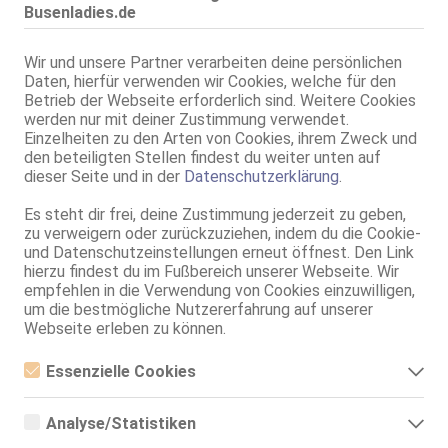
Aicha
Busenladies.de
26 Jahre, 80D, KF 36, 1.65m, total rasiert, südländisch
ZK, 69, GF6, DT, NSa, Franz b. Ihr, BV
Wir und unsere Partner verarbeiten deine persönlichen
Daten, hierfür verwenden wir Cookies, welche für den
Hameln
Betrieb der Webseite erforderlich sind. Weitere Cookies
1.0km, Königstr. 14
werden nur mit deiner Zustimmung verwendet.
ASIA LINZI * Top Erotikmassage *
Einzelheiten zu den Arten von Cookies, ihrem Zweck und
den beteiligten Stellen findest du weiter unten auf
80D, KF 36/38, 1.55m, behaart, asiatisch
AV, 69, NSa, BV, Schmu., Kuscheln, FAa, Baden / Duschen
dieser Seite und in der
Datenschutzerklärung
.
Es steht dir frei, deine Zustimmung jederzeit zu geben,
Hameln
VIDEO
zu verweigern oder zurückzuziehen, indem du die Cookie-
Diana - Neu in der Stadt
und Datenschutzeinstellungen erneut öffnest. Den Link
37 Jahre, 75D, KF 36, 1.65m, total rasiert, osteuropäisch
hierzu findest du im Fußbereich unserer Webseite. Wir
69, GF6, Franz b. Ihr, Schmu., Kuscheln, Mast., FE
empfehlen in die Verwendung von Cookies einzuwilligen,
um die bestmögliche Nutzererfahrung auf unserer
Bad Pyrmont
Webseite erleben zu können.
MONIKA!
Essenzielle Cookies
63 Jahre, 90D, KF 42, 1.77m, behaart, deutsch
69, Franz b. Ihr, BV, Schmu., Kuscheln, Körperküs., DSa, DSp
Essenzielle Cookies sind alle notwendigen Cookies, die für den
Betrieb der Webseite notwendig sind, indem Grundfunktionen
Analyse/Statistiken
ermöglicht werden. Die Webseite kann ohne diese Cookies nicht
Kirchbrak
richtig funktionieren.