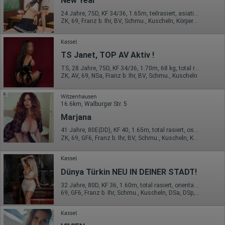
New Year
von Google verarbeiten. Die IP-Adresse der Nutzer wird von
Google innerhalb von Mitgliedstaaten der Europäischen Union
24 Jahre, 75D, KF 34/36, 1.65m, teilrasiert, asiatisch
oder in anderen Vertragsstaaten des Abkommens über den
ZK, 69, Franz b. Ihr, BV, Schmu., Kuscheln, Körperküs., DSa
Europäischen Wirtschaftsraum gekürzt, dies bedeutet, dass alle
Daten anonym erhoben werden. Nur in Ausnahmefällen wird die
Kassel
volle IP-Adresse an einen Server von Google in den USA
übertragen und dort gekürzt. Die von dem Browser des Nutzers
TS Janet, TOP AV Aktiv !
übermittelte IP-Adresse wird nicht mit anderen Daten von Google
zusammengeführt.
TS, 28 Jahre, 75D, KF 34/36, 1.70m, 68 kg, total rasiert, asiatisch
ZK, AV, 69, NSa, Franz b. Ihr, BV, Schmu., Kuscheln
Erhobene Informationen zum Besucherverhalten sind folgende:
Witzenhausen
Herkunft (Land und Stadt)
16.6km, Walburger Str. 5
Sprache
Betriebssystem
Marjana
Gerät (PC, Tablet-PC oder Smartphone)
41 Jahre, 80E(DD), KF 40, 1.65m, total rasiert, osteuropäisch
Browser und alle verwendeten Add-ons
ZK, 69, GF6, Franz b. Ihr, BV, Schmu., Kuscheln, Körperküs.
Auflösung des Computers
Besucherquelle (Facebook, Suchmaschine oder
verweisende Webseite)
Kassel
Welche Dateien wurden heruntergeladen?
Welche Videos angeschaut?
Dünya Türkin NEU IN DEINER STADT!
Wurden Werbebanner angeklickt?
32 Jahre, 80D, KF 36, 1.60m, total rasiert, orientalisch
Wohin ging der Besucher? Klickte er auf weitere Seiten des
69, GF6, Franz b. Ihr, Schmu., Kuscheln, DSa, DSp, Mast.
Portals oder hat er sie komplett verlassen?
Wie lange blieb der Besucher?
Kassel
Ort der Verarbeitung: