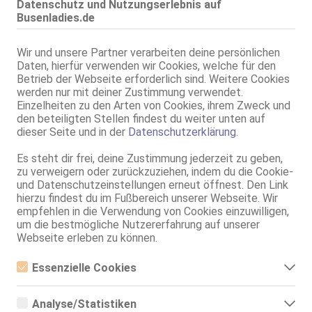
Datenschutz und Nutzungserlebnis auf
Gina Gold
Busenladies.de
27 Jahre, 75E(DD), KF 34, 1.65m, 50 kg, total rasiert, deutsch
69, GF6, DT, NSa, Franz b. Ihr, BV, Schmu., Kuscheln
Wir und unsere Partner verarbeiten deine persönlichen
Daten, hierfür verwenden wir Cookies, welche für den
Kassel
Betrieb der Webseite erforderlich sind. Weitere Cookies
Deutsche ELLA - neue Nummer!
werden nur mit deiner Zustimmung verwendet.
70G, KF 38/40, 1.70m, total rasiert, deutsch
Einzelheiten zu den Arten von Cookies, ihrem Zweck und
69, GF6, NSa, Franz b. Ihr, BV, Schmu., Kuscheln, Körperküs.
den beteiligten Stellen findest du weiter unten auf
dieser Seite und in der
Datenschutzerklärung
.
Live Sex Cam
pinkydinky
Es steht dir frei, deine Zustimmung jederzeit zu geben,
LIVE
zu verweigern oder zurückzuziehen, indem du die Cookie-
Nur gute Vibes
und Datenschutzeinstellungen erneut öffnest. Den Link
26 Jahre, 1.71m, weibl., 75 C
hierzu findest du im Fußbereich unserer Webseite. Wir
HD-Cam, DE, EN
empfehlen in die Verwendung von Cookies einzuwilligen,
um die bestmögliche Nutzererfahrung auf unserer
Kassel
Webseite erleben zu können.
Mary
25 Jahre, 80D, KF 36/38, 1.70m, 60 kg, total rasiert, westeuropäisch
Essenzielle Cookies
ZK, 69, GF6, Franz b. Ihr, BV, Schmu., Kuscheln, Körperküs.
Essenzielle Cookies sind alle notwendigen Cookies, die für den
Betrieb der Webseite notwendig sind, indem Grundfunktionen
Kassel
Analyse/Statistiken
ermöglicht werden. Die Webseite kann ohne diese Cookies nicht