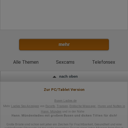
Eindeutige Benutzerkennung
Antworten auf Umfragen
Ort der Verarbeitung:
Europäische Union
Rechtliche Grundlage der Verarbeitung
Art. 6 Abs. 1 S. 1 lit. a DSGVO
mehr
Alle Themen
Sexcams
Telefonsex
nach oben
Zur PC/Tablet Version
Busen Ladies.de
Mehr
Ladies Sex-Anzeigen
von
Escorts
,
Transen
,
Erotische Massage
,
Huren und Nutten in
Hann. Münden
und in der Nähe
Hann. Mündenladies mit großem Busen und dicken Titten für dich!
Große Brüste sind schon seit jeher ein Zeichen für Fruchtbarkeit, Gesundheit und eine