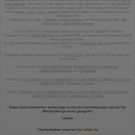
wohlgeformte Oberweite ist der wahr gewordene Traum eines jeden Mannes beim
Sex in
Hann. Münden
. Wer einmal in den Genuss dicker Titten gekommen ist, mit großen Busen
spielen zu dürfen, der wird es nicht mehr missen wollen. Die Damen, die Du bei Busen-
Ladies
Nutten + Huren Hann. Münden
finden kannst, bieten Dir eine Spielwiese der ganz
besonderen Art.
Finde jetzt auch heißen
Tittenfick in Hann. Münden
auf Busenladies.de. Mehr
Sex
Anzeigen auf
Ladies Hann. Münden
.
Lust auf mehr? Auf LadiesSTARS findest du auch die Top Sternchen unter den
vollbusigen Huren.
Werde jetzt Fan
auf LadiesSTARS und entdecke die exklusiven Inhalte
deiner Lieblings-Ladies.
Du möchtest selbst deinen sexy Content posten? Dann
melde dich jetzt an
werde selbst ein
STAR!
Entdecke außerdem unsere sexy Specials auf
Stars-Fun
und lass dich immer wieder neu
überraschen!
Busenladies, ein
Ladies Rotlicht Portal
:
Bordelle
,
Escort
Sex
,
Huren und
Nutten
,
Erotikmassage
und
Transladies
Ladies in
Hann. Münden
,
Fuldatal
,
Witzenhausen
,
Kassel
,
Rosdorf
,
Göttingen
,
Uslar
,
Bad
Sooden-Allendorf
,
Wolfhagen
,
Felsberg
Ladies in
Scheden
,
Bühren
,
Staufenberg (Niedersachsen)
,
Niemetal
,
Reinhardshagen
,
Jühnde
,
Dransfeld
,
Nieste
,
Immenhausen
,
Espenau
Diese Seite beinhaltet eindeutige erotische Darstellungen und ist für
Minderjährige nicht geeignet!
Ladies
Themenladies powered by
Ladies.de