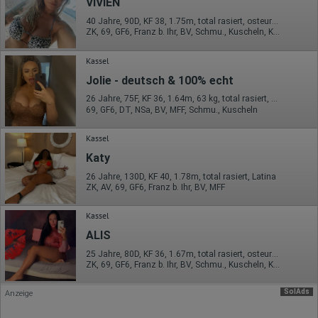
VIVIEN
Europäische Union & USA
40 Jahre, 90D, KF 38, 1.75m, total rasiert, osteuropäisch
Hotjar
ZK, 69, GF6, Franz b. Ihr, BV, Schmu., Kuscheln, Körperküs.
Wir nutzen Hotjar als Webanalysedient. Es wird verwendet, um
Daten über das Benutzerverhalten zu sammeln. Hotjar kann
Kassel
auch im Rahmen von Umfragen und Feedbackfunktionen, die
Jolie - deutsch & 100% echt
auf unserer Website eingebunden sind, von Ihnen bereitgestellte
Informationen verarbeiten.
26 Jahre, 75F, KF 36, 1.64m, 63 kg, total rasiert, deutsch
69, GF6, DT, NSa, BV, MFF, Schmu., Kuscheln
Herausgeber:
Hotjar Limited, Malta
Kassel
Erhobene Daten:
Katy
Datum und Uhrzeit des Besuchs
26 Jahre, 130D, KF 40, 1.78m, total rasiert, Latina
Gerätetyp
ZK, AV, 69, GF6, Franz b. Ihr, BV, MFF
Geografischer Standort
IP-Adresse
Mausbewegungen
Kassel
Besuchte Seiten
ALIS
Referrer URL
Bildschirmauflösung
25 Jahre, 80D, KF 36, 1.67m, total rasiert, osteuropäisch
Eindeutige Gerätekennung
ZK, 69, GF6, Franz b. Ihr, BV, Schmu., Kuscheln, Körperküs.
Sprachinformationen
Gerätebestriebssystem
Browser-Typ
SolAds
Anzeige
Klicks
Domain-Name