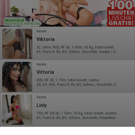
Kassel
Viktoria
32 Jahre, 80D, KF 36, 1.65m, 65 kg, total rasiert, osteuropäisch
69, Franz b. Ihr, BV, Schmu., Kuscheln, Baden / Duschen, FE, VE
Kassel
Vittoria
80D, KF 38, 1.73m, total rasiert, Latina
ZK, 69, GF6, Franz b. Ihr, BV, Schmu., Kuscheln, Körperküs.
Kassel
Linly
75D, KF 34/36, 1.50m, 50 kg, total rasiert, asiatisch
69, Franz b. Ihr, BV, Schmu., Kuscheln, Körperküs., AV b. Ihm, ZAp
Kassel
VIDEO