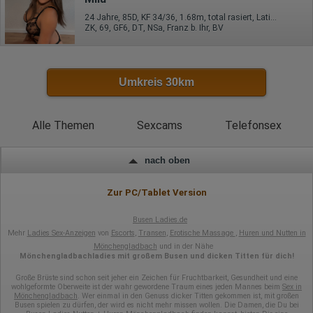
Antworten auf Umfragen
24 Jahre, 85D, KF 34/36, 1.68m, total rasiert, Latina
Ort der Verarbeitung:
ZK, 69, GF6, DT, NSa, Franz b. Ihr, BV
Europäische Union
Rechtliche Grundlage der Verarbeitung
Art. 6 Abs. 1 S. 1 lit. a DSGVO
Umkreis 30km
Alle Themen
Sexcams
Telefonsex
nach oben
Zur PC/Tablet Version
Busen Ladies.de
Mehr
Ladies Sex-Anzeigen
von
Escorts
,
Transen
,
Erotische Massage
,
Huren und Nutten in
Mönchengladbach
und in der Nähe
Mönchengladbachladies mit großem Busen und dicken Titten für dich!
Große Brüste sind schon seit jeher ein Zeichen für Fruchtbarkeit, Gesundheit und eine
wohlgeformte Oberweite ist der wahr gewordene Traum eines jeden Mannes beim
Sex in
Mönchengladbach
. Wer einmal in den Genuss dicker Titten gekommen ist, mit großen
Busen spielen zu dürfen, der wird es nicht mehr missen wollen. Die Damen, die Du bei