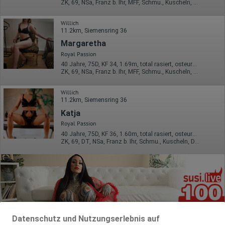
ZK, 69, NSa, Franz b. Ihr, MFF, Schmu., Kuscheln, Körperküs.
Willich
11.2km, Siemensring 36
Margaretha
Royal Passion
40 Jahre, 75D, KF 34, 1.69m, total rasiert, osteuropäisch
ZK, 69, NSa, Franz b. Ihr, MFF, Schmu., Kuscheln, Körperküs.
Willich
11.2km, Siemensring 36
Katja
Royal Passion
40 Jahre, 75D, KF 36, 1.60m, total rasiert, osteuropäisch
ZK, 69, DT, NSa, Franz b. Ihr, Schmu., Kuscheln, DSa
Datenschutz und Nutzungserlebnis auf