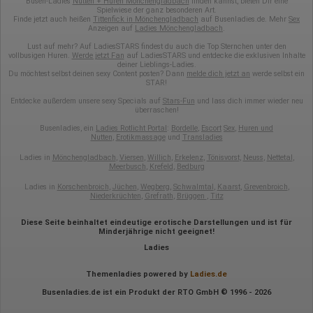
Busen-Ladies
Nutten + Huren Mönchengladbach
finden kannst, bieten Dir eine
Spielwiese der ganz besonderen Art.
Finde jetzt auch heißen
Tittenfick in Mönchengladbach
auf Busenladies.de. Mehr
Sex
Anzeigen auf
Ladies Mönchengladbach
.
Lust auf mehr? Auf LadiesSTARS findest du auch die Top Sternchen unter den
vollbusigen Huren.
Werde jetzt Fan
auf LadiesSTARS und entdecke die exklusiven Inhalte
deiner Lieblings-Ladies.
Du möchtest selbst deinen sexy Content posten? Dann
melde dich jetzt an
werde selbst ein
STAR!
Entdecke außerdem unsere sexy Specials auf
Stars-Fun
und lass dich immer wieder neu
überraschen!
Busenladies, ein
Ladies Rotlicht Portal
:
Bordelle
,
Escort
Sex
,
Huren und
Nutten
,
Erotikmassage
und
Transladies
Ladies in
Mönchengladbach
,
Viersen
,
Willich
,
Erkelenz
,
Tönisvorst
,
Neuss
,
Nettetal
,
Meerbusch
,
Krefeld
,
Bedburg
Ladies in
Korschenbroich
,
Jüchen
,
Wegberg
,
Schwalmtal
,
Kaarst
,
Grevenbroich
,
Niederkrüchten
,
Grefrath
,
Brüggen
,
Titz
Diese Seite beinhaltet eindeutige erotische Darstellungen und ist für
Minderjährige nicht geeignet!
Ladies
Themenladies powered by
Ladies.de
Busenladies.de ist ein Produkt der RTO GmbH © 1996 - 2026