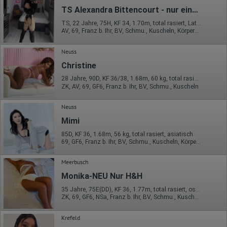
Google innerhalb von Mitgliedstaaten der Europäischen Union
TS Alexandra Bittencourt - nur eine Woche da!
oder in anderen Vertragsstaaten des Abkommens über den
Europäischen Wirtschaftsraum gekürzt, dies bedeutet, dass alle
TS, 22 Jahre, 75H, KF 34, 1.70m, total rasiert, Latina
Daten anonym erhoben werden. Nur in Ausnahmefällen wird die
AV, 69, Franz b. Ihr, BV, Schmu., Kuscheln, Körperküs., AV b. Ihm
volle IP-Adresse an einen Server von Google in den USA
übertragen und dort gekürzt. Die von dem Browser des Nutzers
übermittelte IP-Adresse wird nicht mit anderen Daten von Google
Neuss
zusammengeführt.
Christine
Erhobene Informationen zum Besucherverhalten sind folgende:
28 Jahre, 90D, KF 36/38, 1.68m, 60 kg, total rasiert, Latina
ZK, AV, 69, GF6, Franz b. Ihr, BV, Schmu., Kuscheln
Herkunft (Land und Stadt)
Sprache
Betriebssystem
Neuss
Gerät (PC, Tablet-PC oder Smartphone)
Mimi
Browser und alle verwendeten Add-ons
Auflösung des Computers
85D, KF 36, 1.68m, 56 kg, total rasiert, asiatisch
Besucherquelle (Facebook, Suchmaschine oder
69, GF6, Franz b. Ihr, BV, Schmu., Kuscheln, Körperküs., DSa
verweisende Webseite)
Welche Dateien wurden heruntergeladen?
Meerbusch
Welche Videos angeschaut?
Wurden Werbebanner angeklickt?
Monika-NEU Nur H&H
Wohin ging der Besucher? Klickte er auf weitere Seiten des
Portals oder hat er sie komplett verlassen?
35 Jahre, 75E(DD), KF 36, 1.77m, total rasiert, osteuropäisch
Wie lange blieb der Besucher?
ZK, 69, GF6, NSa, Franz b. Ihr, BV, Schmu., Kuscheln
Ort der Verarbeitung:
Krefeld
Europäische Union & USA