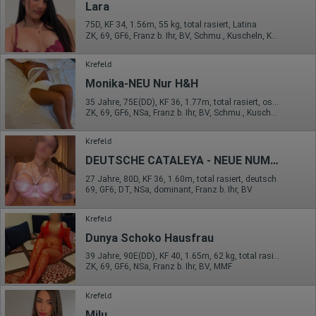
Lara
Hotjar
75D, KF 34, 1.56m, 55 kg, total rasiert, Latina
Wir nutzen Hotjar als Webanalysedient. Es wird verwendet, um
ZK, 69, GF6, Franz b. Ihr, BV, Schmu., Kuscheln, Körperküs.
Daten über das Benutzerverhalten zu sammeln. Hotjar kann
auch im Rahmen von Umfragen und Feedbackfunktionen, die
Krefeld
auf unserer Website eingebunden sind, von Ihnen bereitgestellte
Informationen verarbeiten.
Monika-NEU Nur H&H
Herausgeber:
35 Jahre, 75E(DD), KF 36, 1.77m, total rasiert, osteuropäisch
Hotjar Limited, Malta
ZK, 69, GF6, NSa, Franz b. Ihr, BV, Schmu., Kuscheln
Erhobene Daten:
Krefeld
Datum und Uhrzeit des Besuchs
DEUTSCHE CATALEYA - NEUE NUMMER“
Gerätetyp
Geografischer Standort
27 Jahre, 80D, KF 36, 1.60m, total rasiert, deutsch
IP-Adresse
69, GF6, DT, NSa, dominant, Franz b. Ihr, BV
Mausbewegungen
Besuchte Seiten
Krefeld
Referrer URL
Bildschirmauflösung
Dunya Schoko Hausfrau
Eindeutige Gerätekennung
Sprachinformationen
39 Jahre, 90E(DD), KF 40, 1.65m, 62 kg, total rasiert, exotisch
Gerätebestriebssystem
ZK, 69, GF6, NSa, Franz b. Ihr, BV, MMF
Browser-Typ
Klicks
Krefeld
Domain-Name
Eindeutige Benutzerkennung
Milu