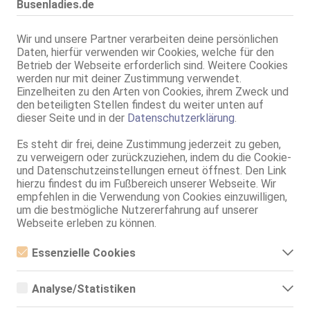
Busenladies.de
Tönisvorst
Sofi
Wir und unsere Partner verarbeiten deine persönlichen
Daten, hierfür verwenden wir Cookies, welche für den
30 Jahre, 90D, KF 38, 1.60m, total rasiert, osteuropäisch
Betrieb der Webseite erforderlich sind. Weitere Cookies
ZK, 69, GF6, DT, Franz b. Ihr, BV, Schmu., Kuscheln
werden nur mit deiner Zustimmung verwendet.
Einzelheiten zu den Arten von Cookies, ihrem Zweck und
Neuss
den beteiligten Stellen findest du weiter unten auf
Lia XXL OW
dieser Seite und in der
Datenschutzerklärung
.
85F, KF 36, 1.72m, 58 kg, total rasiert, osteuropäisch
69, GF6, DT, Franz b. Ihr, BV, Schmu., Kuscheln, Körperküs.
Es steht dir frei, deine Zustimmung jederzeit zu geben,
zu verweigern oder zurückzuziehen, indem du die Cookie-
Neuss
und Datenschutzeinstellungen erneut öffnest. Den Link
hierzu findest du im Fußbereich unserer Webseite. Wir
DENISA
empfehlen in die Verwendung von Cookies einzuwilligen,
25 Jahre, 80D, KF 34, 1.68m, total rasiert, westeuropäisch
um die bestmögliche Nutzererfahrung auf unserer
ZK, AV, 69, GF6, DT, Franz b. Ihr, BV
Webseite erleben zu können.
Neuss
Essenzielle Cookies
17.7km, Düsseldorfer Str. 44
Essenzielle Cookies sind alle notwendigen Cookies, die für den
NINA
Betrieb der Webseite notwendig sind, indem Grundfunktionen
BDSM & Erotik Lounge STUDIO 44
Analyse/Statistiken
ermöglicht werden. Die Webseite kann ohne diese Cookies nicht
80D, KF 36, 1.60m, total rasiert, exotisch
richtig funktionieren.
Analyse- bzw. Statistikcookies sind Cookies, die der Analyse der